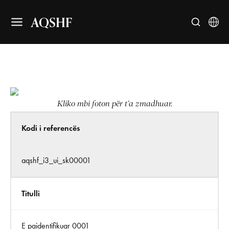
AQSHF
Kliko mbi foton për t’a zmadhuar.
Kodi i referencës
aqshf_i3_ui_sk00001
Titulli
E paidentifikuar 0001