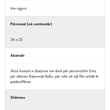
Me ngjyra
Përmasat (në centimetër)
36 x 25
Abstrakt
Skicë kostumi e dizejnuar me dorë për personazhin Ema,
për aktoren Rajmonda Bulku, për rolin në një film artistik të
paidentifikuar.
Shënime