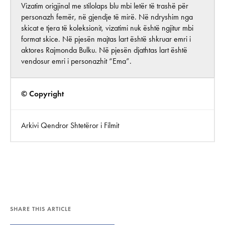
Vizatim origjinal me stilolaps blu mbi letër të trashë për
personazh femër, në gjendje të mirë. Në ndryshim nga
skicat e tjera të koleksionit, vizatimi nuk është ngjitur mbi
format skice. Në pjesën majtas lart është shkruar emri i
aktores Rajmonda Bulku. Në pjesën djathtas lart është
vendosur emri i personazhit “Ema”.
© Copyright
Arkivi Qendror Shtetëror i Filmit
SHARE THIS ARTICLE