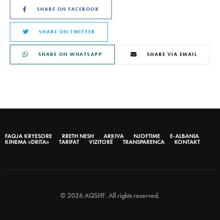
SHARE ON FACEBOOK
SHARE ON TWITTER
SHARE ON WHATSAPP
SHARE VIA EMAIL
FAQJA KRYESORE
RRETH NESH
ARKIVA
NJOFTIME
E-ALBANIA
KINEMA «DRITA»
TARIFAT
VIZITORË
TRANSPARENCA
KONTAKT
© 2026 AQSHF. All rights reserved.