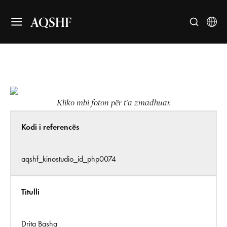
AQSHF
Kliko mbi foton për t’a zmadhuar.
Kodi i referencës
aqshf_kinostudio_id_php0074
Titulli
Drita Basha