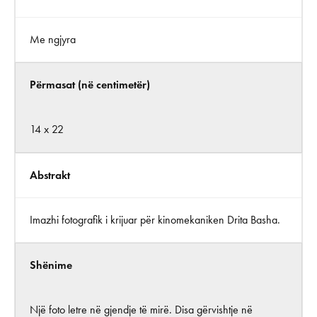
Me ngjyra
Përmasat (në centimetër)
14 x 22
Abstrakt
Imazhi fotografik i krijuar për kinomekaniken Drita Basha.
Shënime
Një foto letre në gjendje të mirë. Disa gërvishtje në