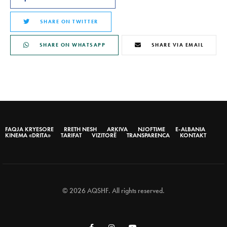
SHARE ON TWITTER
SHARE ON WHATSAPP
SHARE VIA EMAIL
FAQJA KRYESORE
RRETH NESH
ARKIVA
NJOFTIME
E-ALBANIA
KINEMA «DRITA»
TARIFAT
VIZITORË
TRANSPARENCA
KONTAKT
© 2026 AQSHF. All rights reserved.