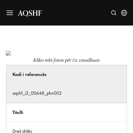
AQSHF
Kliko mbi foton për t’a zmadhuar.
Kodi i referencës
aqshf_i2_00648_phn002
Titulli
Drejt dritës