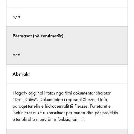
n/a
Përmasat (në centimetër)
6×6
Abstrakt
Nagativ origjinal i fotos nga filmi dokumentar shqiptar
“Drejt Dritës”. Dokumentari i regjisorit Xhezair Dafa
paraqet tunelin e hidrocentralit të Fierzës. Punetoret e
inxhinieret duke u konsultuar per punen dhe për projektin
e tunelit dhe menyrën e funksiononimit.