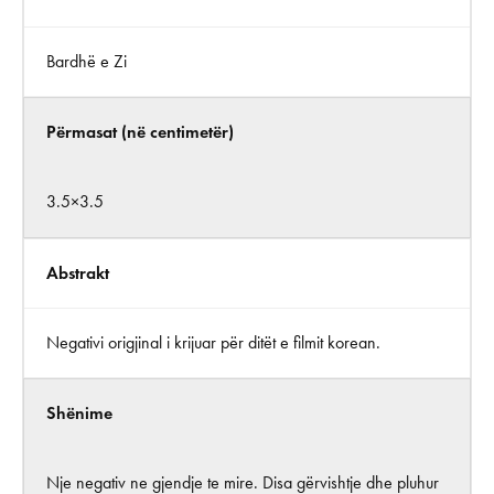
Bardhë e Zi
Përmasat (në centimetër)
3.5×3.5
Abstrakt
Negativi origjinal i krijuar për ditët e filmit korean.
Shënime
Nje negativ ne gjendje te mire. Disa gërvishtje dhe pluhur