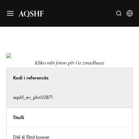
AQSHF
Kliko mbi foton për t’a zmadhuar.
Kodi i referencës
aqshf_ev_phn02871
Titulli
Ditë të filmit korean