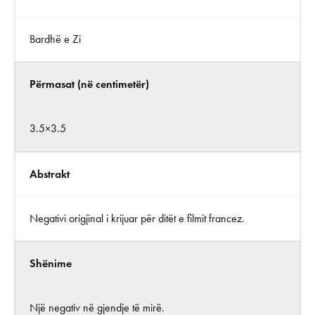
Bardhë e Zi
Përmasat (në centimetër)
3.5×3.5
Abstrakt
Negativi origjinal i krijuar për ditët e filmit francez.
Shënime
Një negativ në gjendje të mirë.