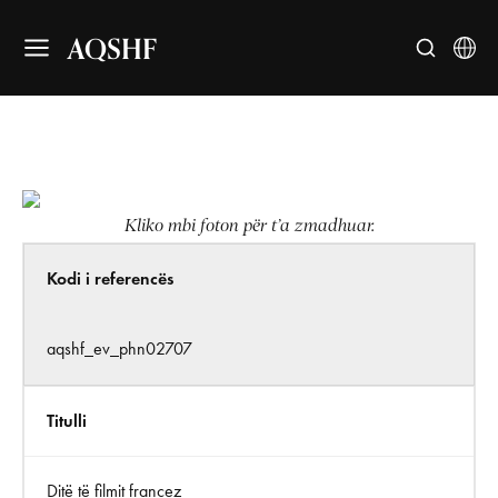
AQSHF
Kliko mbi foton për t’a zmadhuar.
Kodi i referencës
aqshf_ev_phn02707
Titulli
Ditë të filmit francez