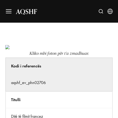
AQSHF
Kliko mbi foton për t’a zmadhuar.
Kodi i referencës
aqshf_ev_phn02706
Titulli
Ditë të filmit francez