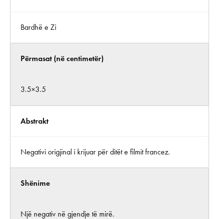
Bardhë e Zi
Përmasat (në centimetër)
3.5×3.5
Abstrakt
Negativi origjinal i krijuar për ditët e filmit francez.
Shënime
Një negativ në gjendje të mirë.