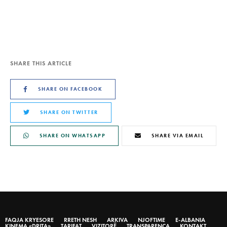
SHARE THIS ARTICLE
SHARE ON FACEBOOK
SHARE ON TWITTER
SHARE ON WHATSAPP
SHARE VIA EMAIL
FAQJA KRYESORE
RRETH NESH
ARKIVA
NJOFTIME
E-ALBANIA
KINEMA «DRITA»
TARIFAT
VIZITORË
TRANSPARENCA
KONTAKT