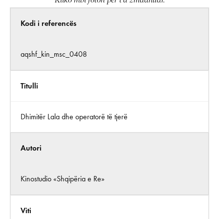
Kliko mbi foton për t’a zmadhuar.
Kodi i referencës
aqshf_kin_msc_0408
Titulli
Dhimitër Lala dhe operatorë të tjerë
Autori
Kinostudio «Shqipëria e Re»
Viti