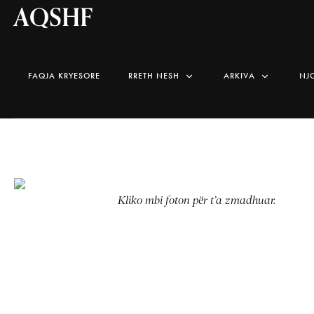
AQSHF
FAQJA KRYESORE
RRETH NESH
ARKIVA
NJ
Kliko mbi foton për t’a zmadhuar.