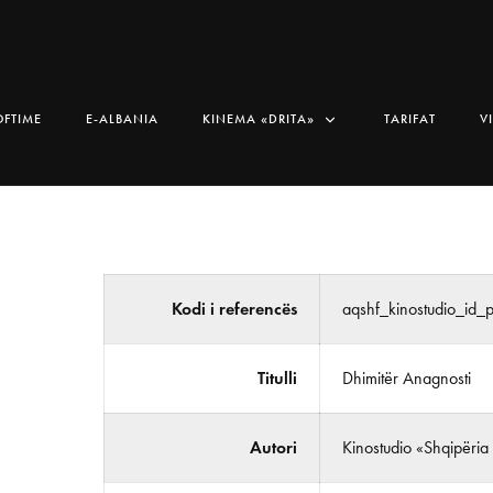
OFTIME
E-ALBANIA
KINEMA «DRITA»
TARIFAT
V
Kodi i referencës
aqshf_kinostudio_id
Titulli
Dhimitër Anagnosti
Autori
Kinostudio «Shqipëria