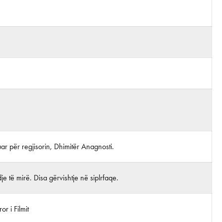
juar për regjisorin, Dhimitër Anagnosti.
je të mirë. Disa gërvishtje në siplrfaqe.
r i Filmit