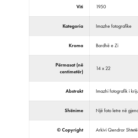
Viti
1950
Kategoria
Imazhe fotografike
Kroma
Bardhë e Zi
Përmasat (në
14 x 22
centimetër)
Abstrakt
Imazhi fotografik i kri
Shënime
Një foto letre në gjend
© Copyright
Arkivi Qendror Shtetëro