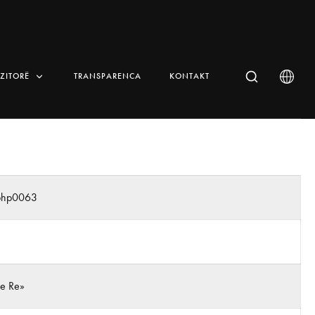
IZITORË
TRANSPARENCA
KONTAKT
_php0063
 e Re»