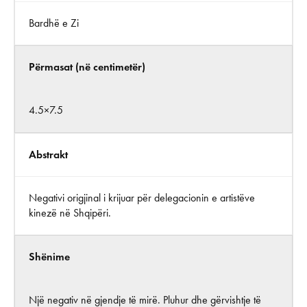
Bardhë e Zi
Përmasat (në centimetër)
4.5×7.5
Abstrakt
Negativi origjinal i krijuar për delegacionin e artistëve
kinezë në Shqipëri.
Shënime
Një negativ në gjendje të mirë. Pluhur dhe gërvishtje të