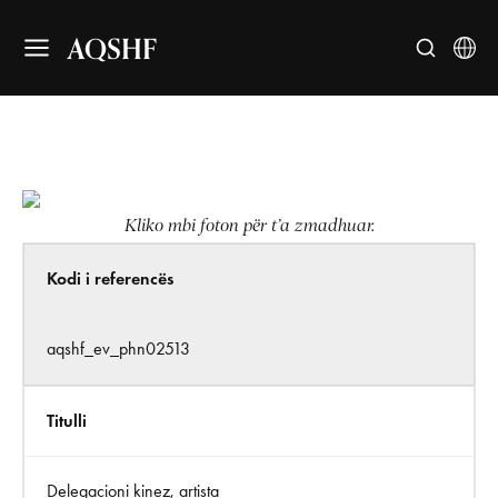
AQSHF
Kliko mbi foton për t’a zmadhuar.
Kodi i referencës
aqshf_ev_phn02513
Titulli
Delegacioni kinez, artista