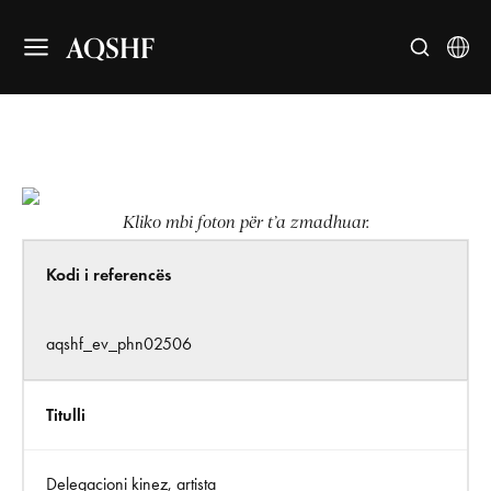
AQSHF
Kliko mbi foton për t’a zmadhuar.
Kodi i referencës
aqshf_ev_phn02506
Titulli
Delegacioni kinez, artista