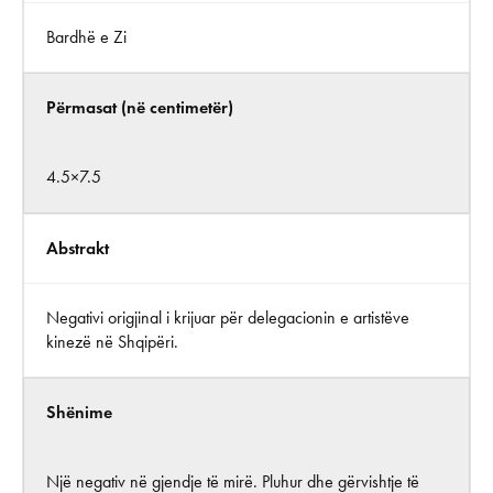
Bardhë e Zi
Përmasat (në centimetër)
4.5×7.5
Abstrakt
Negativi origjinal i krijuar për delegacionin e artistëve
kinezë në Shqipëri.
Shënime
Një negativ në gjendje të mirë. Pluhur dhe gërvishtje të