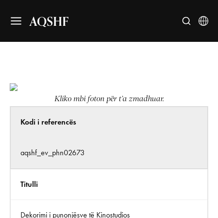
AQSHF
Kliko mbi foton për t’a zmadhuar.
Kodi i referencës
aqshf_ev_phn02673
Titulli
Dekorimi i punonjësve të Kinostudios