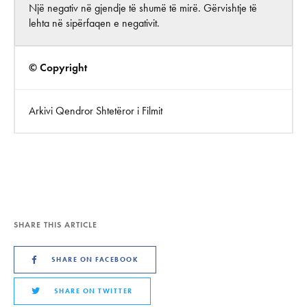
Një negativ në gjendje të shumë të mirë. Gërvishtje të
lehta në sipërfaqen e negativit.
© Copyright
Arkivi Qendror Shtetëror i Filmit
SHARE THIS ARTICLE
SHARE ON FACEBOOK
SHARE ON TWITTER