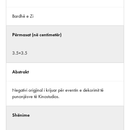
Bardhë e Zi
Përmasat (në centimetër)
3.5×3.5
Abstrakt
Negativi origjinal i krijuar për eventin e dekorimit të
punonjësve të Kinostudios.
Shënime