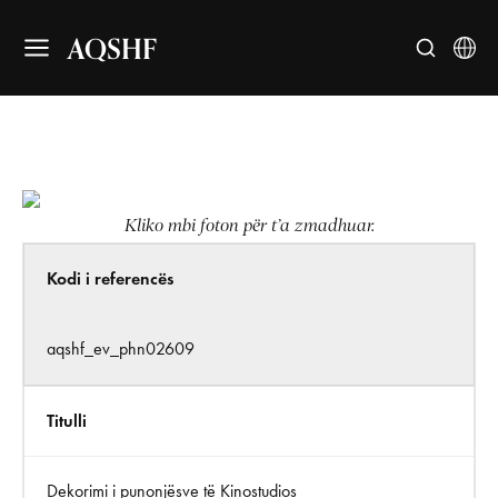
AQSHF
Kliko mbi foton për t’a zmadhuar.
Kodi i referencës
aqshf_ev_phn02609
Titulli
Dekorimi i punonjësve të Kinostudios