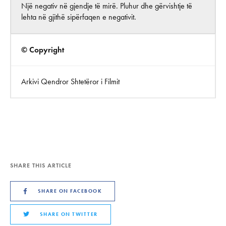
Një negativ në gjendje të mirë. Pluhur dhe gërvishtje të
lehta në gjithë sipërfaqen e negativit.
© Copyright
Arkivi Qendror Shtetëror i Filmit
SHARE THIS ARTICLE
SHARE ON FACEBOOK
SHARE ON TWITTER