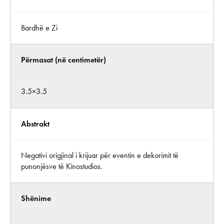
Bardhë e Zi
Përmasat (në centimetër)
3.5×3.5
Abstrakt
Negativi origjinal i krijuar për eventin e dekorimit të
punonjësve të Kinostudios.
Shënime