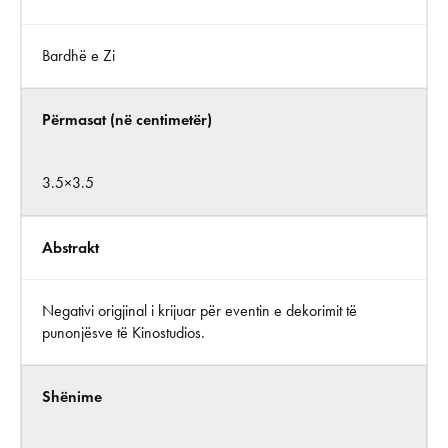
Bardhë e Zi
Përmasat (në centimetër)
3.5×3.5
Abstrakt
Negativi origjinal i krijuar për eventin e dekorimit të
punonjësve të Kinostudios.
Shënime