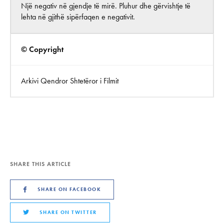
Një negativ në gjendje të mirë. Pluhur dhe gërvishtje të
lehta në gjithë sipërfaqen e negativit.
© Copyright
Arkivi Qendror Shtetëror i Filmit
SHARE THIS ARTICLE
SHARE ON FACEBOOK
SHARE ON TWITTER