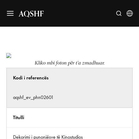
AQSHF
Kliko mbi foton për t’a zmadhuar.
Kodi i referencës
aqshf_ev_phn02601
Titulli
Dekorimi i punonjësve të Kinostudios