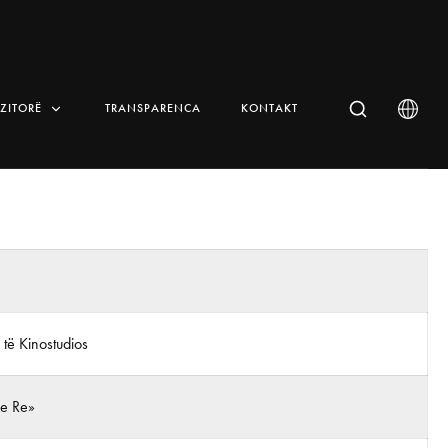
IZITORË
TRANSPARENCA
KONTAKT
 të Kinostudios
 e Re»