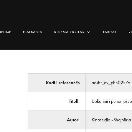
OFTIME
E-ALBANIA
KINEMA «DRITA»
TARIFAT
V
Kodi i referencës
aqshf_ev_phn02576
Titulli
Dekorimi i punonjësve
Autori
Kinostudio «Shqipëria