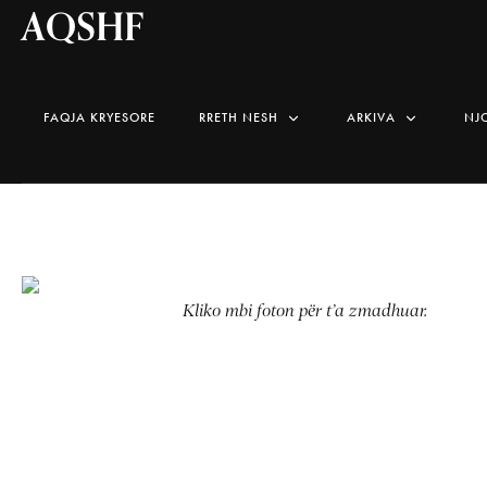
AQSHF
FAQJA KRYESORE
RRETH NESH
ARKIVA
NJ
Kliko mbi foton për t’a zmadhuar.