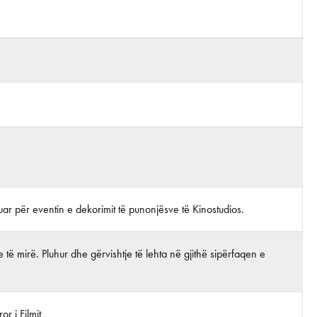
ijuar për eventin e dekorimit të punonjësve të Kinostudios.
 të mirë. Pluhur dhe gërvishtje të lehta në gjithë sipërfaqen e
r i Filmit