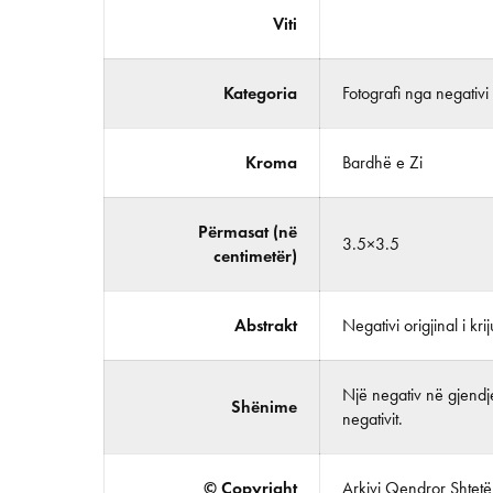
Viti
Kategoria
Fotografi nga negativi
Kroma
Bardhë e Zi
Përmasat (në
3.5×3.5
centimetër)
Abstrakt
Negativi origjinal i kr
Një negativ në gjendje
Shënime
negativit.
© Copyright
Arkivi Qendror Shtetëro