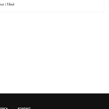
r i Filmit
RENCA
KONTAKT