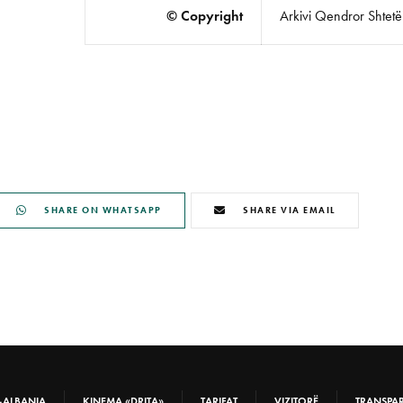
© Copyright
Arkivi Qendror Shtetëro
SHARE ON WHATSAPP
SHARE VIA EMAIL
-ALBANIA
KINEMA «DRITA»
TARIFAT
VIZITORË
TRANSPA