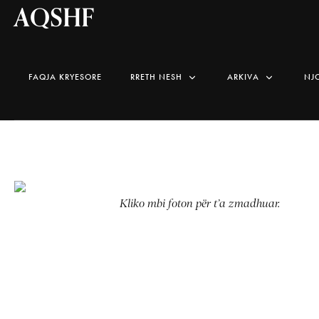
AQSHF
FAQJA KRYESORE
RRETH NESH
ARKIVA
NJ
Kliko mbi foton për t’a zmadhuar.