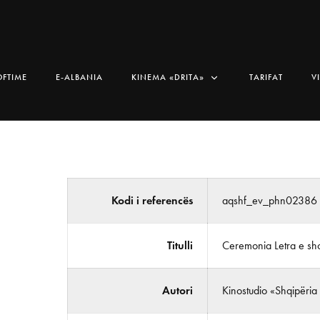
OFTIME
E-ALBANIA
KINEMA «DRITA»
TARIFAT
V
Kodi i referencës
aqshf_ev_phn02386
Titulli
Ceremonia Letra e shok
Autori
Kinostudio «Shqipëria