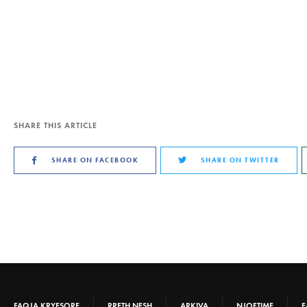
SHARE THIS ARTICLE
SHARE ON FACEBOOK
SHARE ON TWITTER
FAQJA KRYESORE
RRETH NESH
ARKIVA
NJOFTIME
E