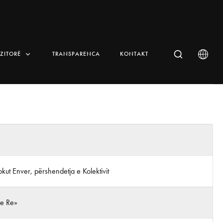
IZITORË
TRANSPARENCA
KONTAKT
ut Enver, përshendetja e Kolektivit
 e Re»