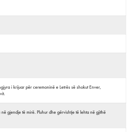
ngjyra i krijuar për ceremoninë e Letrës së shokut Enver,
it.
në gjendje të mirë. Pluhur dhe gërvishtje të lehta në gjithë