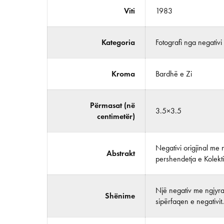
Viti
1983
Kategoria
Fotografi nga negativi
Kroma
Bardhë e Zi
Përmasat (në
3.5×3.5
centimetër)
Negativi origjinal me 
Abstrakt
pershendetja e Kolektiv
Një negativ me ngjyra 
Shënime
sipërfaqen e negativit.