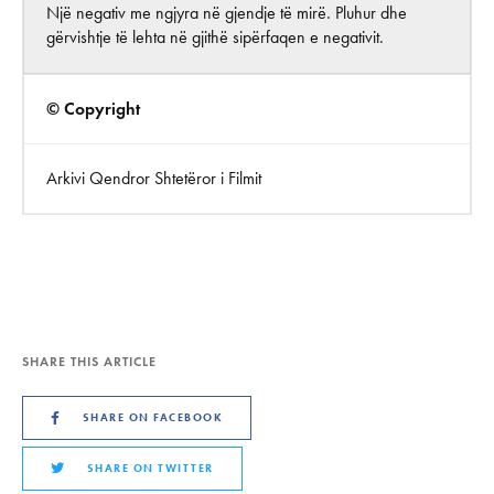
Një negativ me ngjyra në gjendje të mirë. Pluhur dhe
gërvishtje të lehta në gjithë sipërfaqen e negativit.
© Copyright
Arkivi Qendror Shtetëror i Filmit
SHARE THIS ARTICLE
SHARE ON FACEBOOK
SHARE ON TWITTER