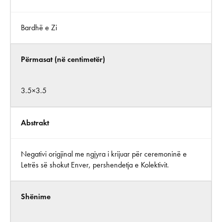
Bardhë e Zi
Përmasat (në centimetër)
3.5×3.5
Abstrakt
Negativi origjinal me ngjyra i krijuar për ceremoninë e
Letrës së shokut Enver, pershendetja e Kolektivit.
Shënime