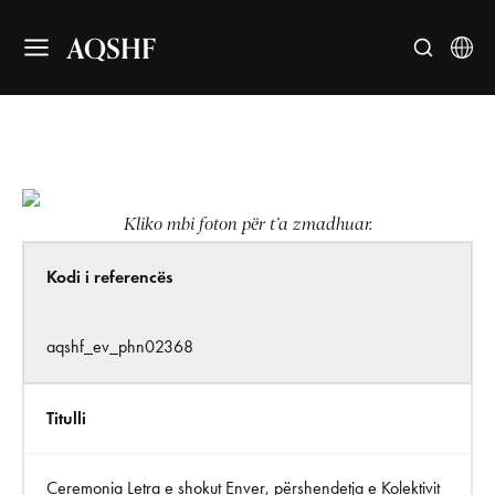
AQSHF
Kliko mbi foton për t’a zmadhuar.
Kodi i referencës
aqshf_ev_phn02368
Titulli
Ceremonia Letra e shokut Enver, përshendetja e Kolektivit