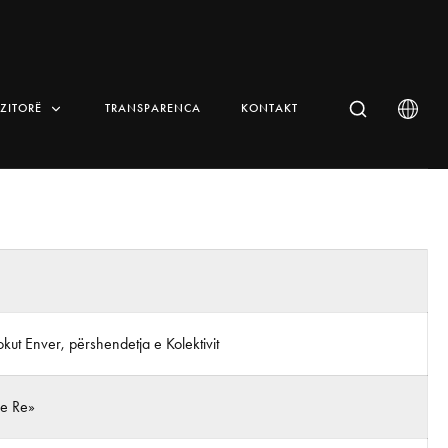
IZITORË
TRANSPARENCA
KONTAKT
ut Enver, përshendetja e Kolektivit
 e Re»