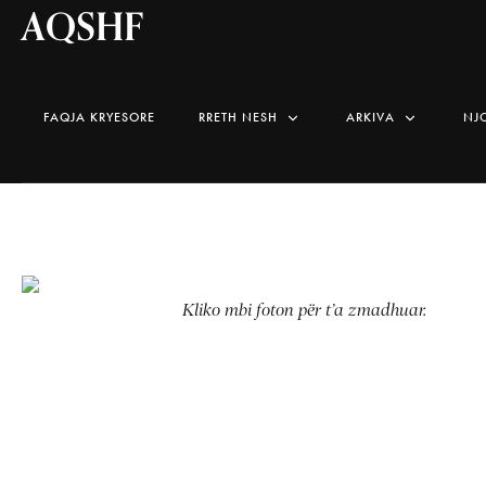
AQSHF
FAQJA KRYESORE
RRETH NESH
ARKIVA
NJ
Kliko mbi foton për t’a zmadhuar.