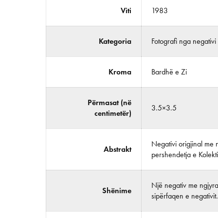
Viti
1983
Kategoria
Fotografi nga negativi
Kroma
Bardhë e Zi
Përmasat (në
3.5×3.5
centimetër)
Negativi origjinal me 
Abstrakt
pershendetja e Kolektiv
Një negativ me ngjyra 
Shënime
sipërfaqen e negativit.