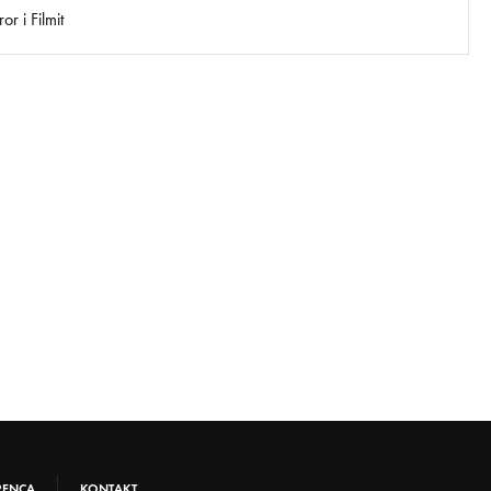
r i Filmit
RENCA
KONTAKT