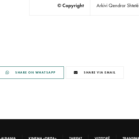
© Copyright
Arkivi Qendror Shtetëro
SHARE ON WHATSAPP
SHARE VIA EMAIL
-ALBANIA
KINEMA «DRITA»
TARIFAT
VIZITORË
TRANSPA