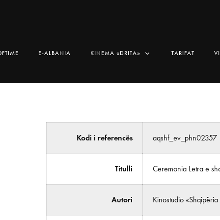
OFTIME
E-ALBANIA
KINEMA «DRITA»
TARIFAT
V
Kodi i referencës
aqshf_ev_phn02357
Titulli
Ceremonia Letra e shok
Autori
Kinostudio «Shqipëria