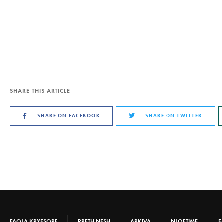
SHARE THIS ARTICLE
SHARE ON FACEBOOK
SHARE ON TWITTER
FAQJA KRYESORE
RRETH NESH
ARKIVA
NJOFTIME
E