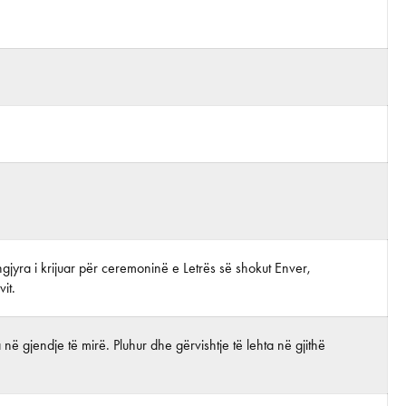
ngjyra i krijuar për ceremoninë e Letrës së shokut Enver,
it.
në gjendje të mirë. Pluhur dhe gërvishtje të lehta në gjithë