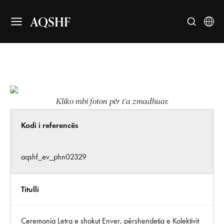
AQSHF
Kliko mbi foton për t’a zmadhuar.
Kodi i referencës
aqshf_ev_phn02329
Titulli
Ceremonia Letra e shokut Enver, përshendetja e Kolektivit