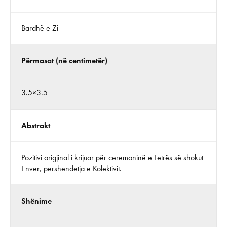
Bardhë e Zi
Përmasat (në centimetër)
3.5×3.5
Abstrakt
Pozitivi origjinal i krijuar për ceremoninë e Letrës së shokut
Enver, pershendetja e Kolektivit.
Shënime