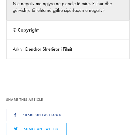
Një negativ me ngjyra në gjendje të mirë. Pluhur dhe
gërvishtje të lehta në gjithë sipërfaqen e negativit.
© Copyright
Arkivi Qendror Shtetëror i Filmit
SHARE THIS ARTICLE
SHARE ON FACEBOOK
SHARE ON TWITTER