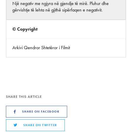
Një negativ me ngjyra në gjendje të mirë. Pluhur dhe
gërvishtje të lehta në gjithë sipërfaqen e negativit.
© Copyright
Arkivi Qendror Shtetëror i Filmit
SHARE THIS ARTICLE
SHARE ON FACEBOOK
SHARE ON TWITTER