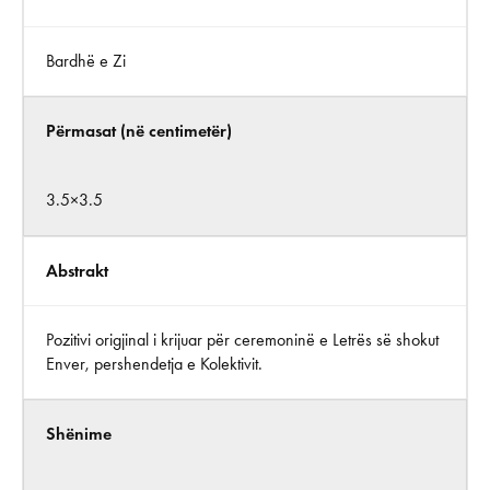
Bardhë e Zi
Përmasat (në centimetër)
3.5×3.5
Abstrakt
Pozitivi origjinal i krijuar për ceremoninë e Letrës së shokut
Enver, pershendetja e Kolektivit.
Shënime