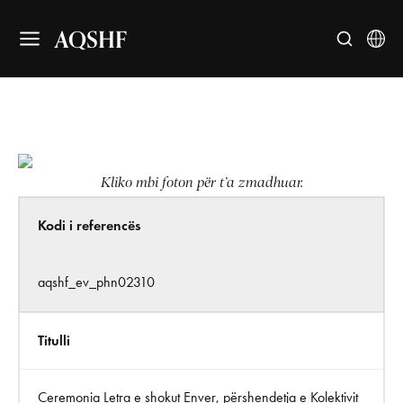
AQSHF
Kliko mbi foton për t’a zmadhuar.
Kodi i referencës
aqshf_ev_phn02310
Titulli
Ceremonia Letra e shokut Enver, përshendetja e Kolektivit