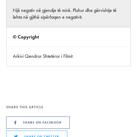
Një negativ në gjendje të mirë. Pluhur dhe gërvishtje të
lehta në gjithë sipërfaqen e negativit.
© Copyright
Arkivi Qendror Shtetëror i Filmit
SHARE THIS ARTICLE
SHARE ON FACEBOOK
SHARE ON TWITTER