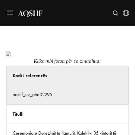
AQSHF
Kliko mbi foton për t’a zmadhuar.
Kodi i referencës
aqshf_ev_phn02295
Titulli
Ceremonia e Dorezimit te flamurit, Kolektivi 35 vjetorit të