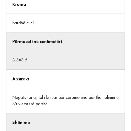
Kroma
Bardhë e Zi
Përmasat (në centimetër)
3.5×3.5
Abstrakt
Negativi origjinal i krijuar për ceremoninë për themelimin e
35 vjetorit të partisë
Shënime