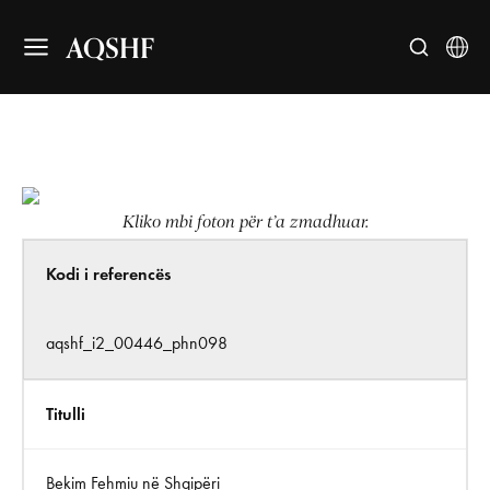
AQSHF
Kliko mbi foton për t’a zmadhuar.
Kodi i referencës
aqshf_i2_00446_phn098
Titulli
Bekim Fehmiu në Shqipëri