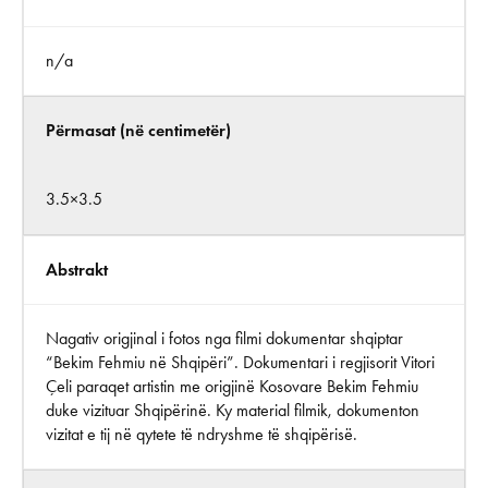
n/a
Përmasat (në centimetër)
3.5×3.5
Abstrakt
Nagativ origjinal i fotos nga filmi dokumentar shqiptar
“Bekim Fehmiu në Shqipëri”. Dokumentari i regjisorit Vitori
Çeli paraqet artistin me origjinë Kosovare Bekim Fehmiu
duke vizituar Shqipërinë. Ky material filmik, dokumenton
vizitat e tij në qytete të ndryshme të shqipërisë.