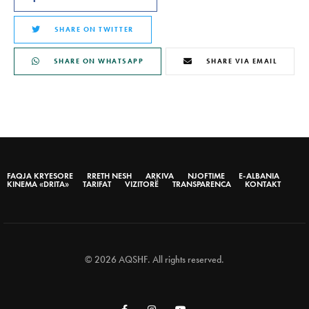
SHARE ON TWITTER
SHARE ON WHATSAPP
SHARE VIA EMAIL
FAQJA KRYESORE
RRETH NESH
ARKIVA
NJOFTIME
E-ALBANIA
KINEMA «DRITA»
TARIFAT
VIZITORË
TRANSPARENCA
KONTAKT
© 2026 AQSHF. All rights reserved.