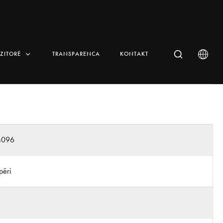
IZITORË
TRANSPARENCA
KONTAKT
n096
përi