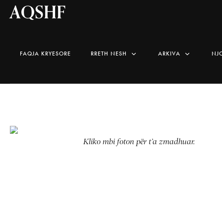
AQSHF
FAQJA KRYESORE
RRETH NESH
ARKIVA
NJ
Kliko mbi foton për t’a zmadhuar.