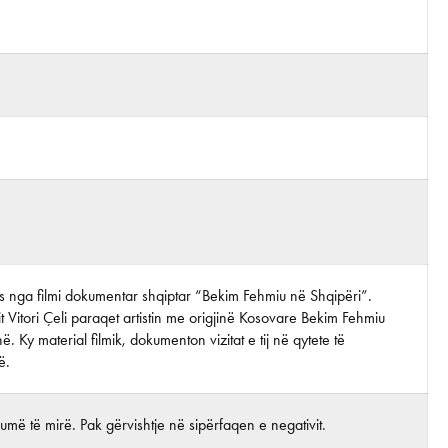
tos nga filmi dokumentar shqiptar “Bekim Fehmiu në Shqipëri”.
it Vitori Çeli paraqet artistin me origjinë Kosovare Bekim Fehmiu
ë. Ky material filmik, dokumenton vizitat e tij në qytete të
ë.
më të mirë. Pak gërvishtje në sipërfaqen e negativit.