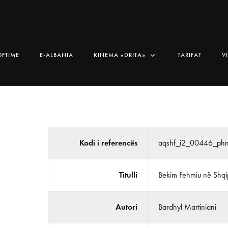
OFTIME
E-ALBANIA
KINEMA «DRITA»
TARIFAT
V
Kodi i referencës
aqshf_i2_00446_ph
Titulli
Bekim Fehmiu në Shqi
Autori
Bardhyl Martiniani