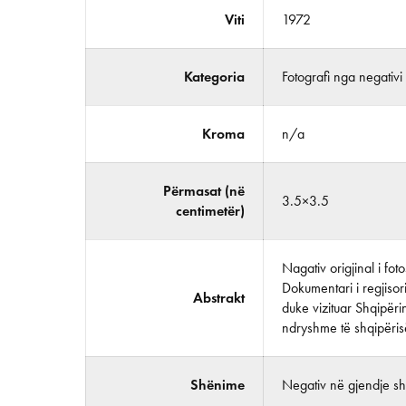
Viti
1972
Kategoria
Fotografi nga negativi
Kroma
n/a
Përmasat (në
3.5×3.5
centimetër)
Nagativ origjinal i fo
Dokumentari i regjisor
Abstrakt
duke vizituar Shqipërin
ndryshme të shqipëris
Shënime
Negativ në gjendje shu