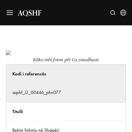
AQSHF
Kliko mbi foton për t’a zmadhuar.
Kodi i referencës
aqshf_i2_00446_phn077
Titulli
Bekim Fehmiu në Shqipëri