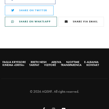
SHARE ON TWITTER
SHARE ON WHATSAPP
SHARE VIA EMAIL
FAQJA KRYESORE
RRETH NESH
ARKIVA
NJOFTIME
E-ALBANIA
KINEMA «DRITA»
TARIFAT
VIZITORË
TRANSPARENCA
KONTAKT
© 2026 AQSHF. All rights reserved.