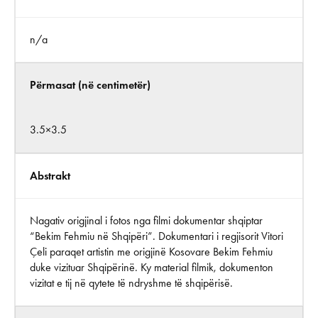
n/a
Përmasat (në centimetër)
3.5×3.5
Abstrakt
Nagativ origjinal i fotos nga filmi dokumentar shqiptar
“Bekim Fehmiu në Shqipëri”. Dokumentari i regjisorit Vitori
Çeli paraqet artistin me origjinë Kosovare Bekim Fehmiu
duke vizituar Shqipërinë. Ky material filmik, dokumenton
vizitat e tij në qytete të ndryshme të shqipërisë.