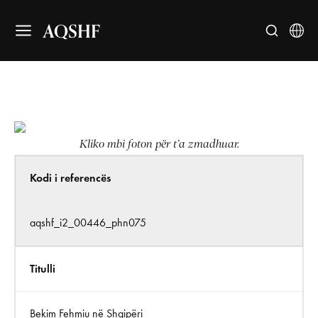
AQSHF
Kliko mbi foton për t’a zmadhuar.
Kodi i referencës
aqshf_i2_00446_phn075
Titulli
Bekim Fehmiu në Shqipëri