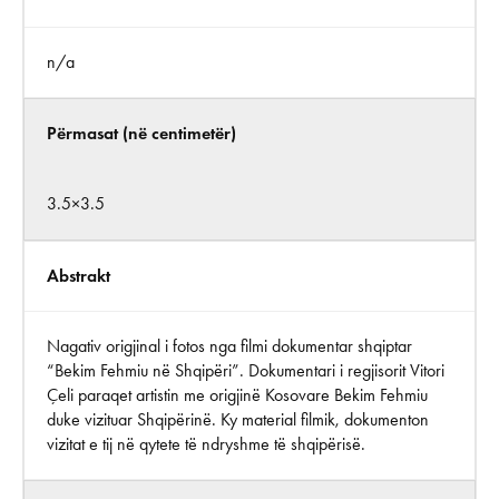
n/a
Përmasat (në centimetër)
3.5×3.5
Abstrakt
Nagativ origjinal i fotos nga filmi dokumentar shqiptar
“Bekim Fehmiu në Shqipëri”. Dokumentari i regjisorit Vitori
Çeli paraqet artistin me origjinë Kosovare Bekim Fehmiu
duke vizituar Shqipërinë. Ky material filmik, dokumenton
vizitat e tij në qytete të ndryshme të shqipërisë.