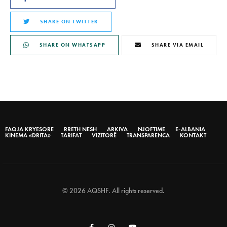
SHARE ON TWITTER
SHARE ON WHATSAPP
SHARE VIA EMAIL
FAQJA KRYESORE
RRETH NESH
ARKIVA
NJOFTIME
E-ALBANIA
KINEMA «DRITA»
TARIFAT
VIZITORË
TRANSPARENCA
KONTAKT
© 2026 AQSHF. All rights reserved.