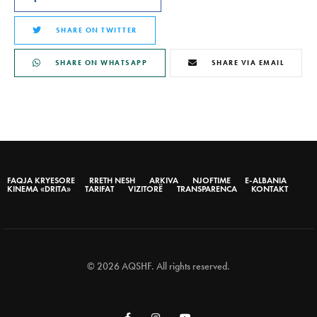
SHARE ON TWITTER
SHARE ON WHATSAPP
SHARE VIA EMAIL
FAQJA KRYESORE
RRETH NESH
ARKIVA
NJOFTIME
E-ALBANIA
KINEMA «DRITA»
TARIFAT
VIZITORË
TRANSPARENCA
KONTAKT
© 2026 AQSHF. All rights reserved.