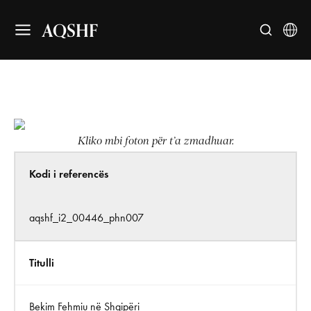
AQSHF
Kliko mbi foton për t’a zmadhuar.
Kodi i referencës
aqshf_i2_00446_phn007
Titulli
Bekim Fehmiu në Shqipëri