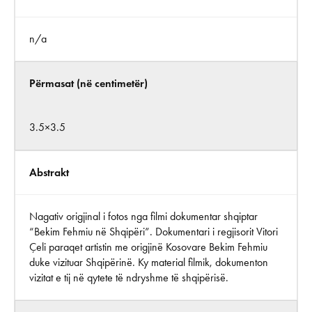
n/a
Përmasat (në centimetër)
3.5×3.5
Abstrakt
Nagativ origjinal i fotos nga filmi dokumentar shqiptar
“Bekim Fehmiu në Shqipëri”. Dokumentari i regjisorit Vitori
Çeli paraqet artistin me origjinë Kosovare Bekim Fehmiu
duke vizituar Shqipërinë. Ky material filmik, dokumenton
vizitat e tij në qytete të ndryshme të shqipërisë.