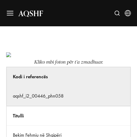
AQSHF
Kliko mbi foton për t’a zmadhuar.
Kodi i referencës
aqshf_i2_00446_phn058
Titulli
Bekim Fehmiu në Shqipëri