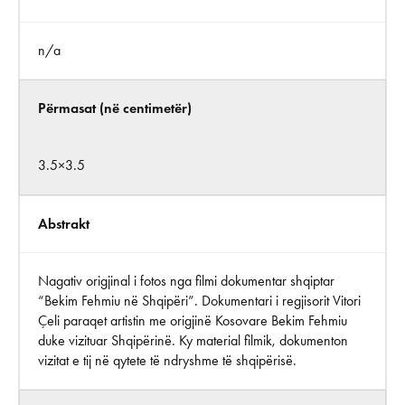
n/a
Përmasat (në centimetër)
3.5×3.5
Abstrakt
Nagativ origjinal i fotos nga filmi dokumentar shqiptar
“Bekim Fehmiu në Shqipëri”. Dokumentari i regjisorit Vitori
Çeli paraqet artistin me origjinë Kosovare Bekim Fehmiu
duke vizituar Shqipërinë. Ky material filmik, dokumenton
vizitat e tij në qytete të ndryshme të shqipërisë.