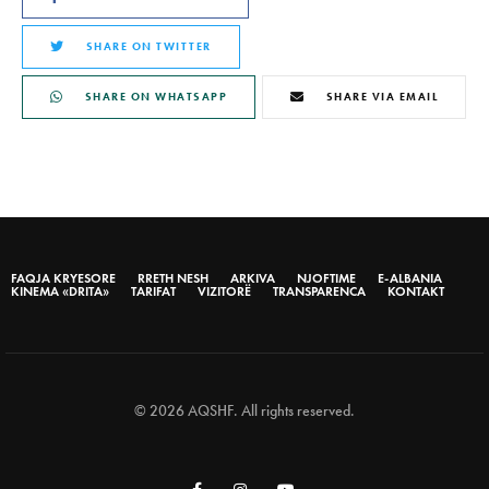
SHARE ON TWITTER
SHARE ON WHATSAPP
SHARE VIA EMAIL
FAQJA KRYESORE
RRETH NESH
ARKIVA
NJOFTIME
E-ALBANIA
KINEMA «DRITA»
TARIFAT
VIZITORË
TRANSPARENCA
KONTAKT
© 2026 AQSHF. All rights reserved.