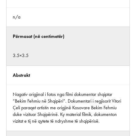
n/a
Përmasat (në centimetër)
3.5×3.5
Abstrakt
Nagativ origjinal i fotos nga filmi dokumentar shqiptar
“Bekim Fehmiu në Shqipëri”. Dokumentari i regjisorit Vitori
Çeli paraqet artistin me origjinë Kosovare Bekim Fehmiu
duke vizituar Shqipërinë. Ky material filmik, dokumenton
vizitat e tij në qytete të ndryshme të shqipërisë.