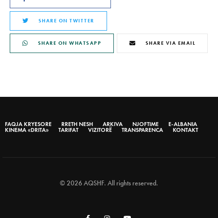
SHARE ON TWITTER
SHARE ON WHATSAPP
SHARE VIA EMAIL
FAQJA KRYESORE
RRETH NESH
ARKIVA
NJOFTIME
E-ALBANIA
KINEMA «DRITA»
TARIFAT
VIZITORË
TRANSPARENCA
KONTAKT
© 2026 AQSHF. All rights reserved.