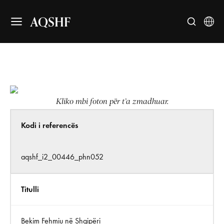
AQSHF
Kliko mbi foton për t’a zmadhuar.
Kodi i referencës
aqshf_i2_00446_phn052
Titulli
Bekim Fehmiu në Shqipëri