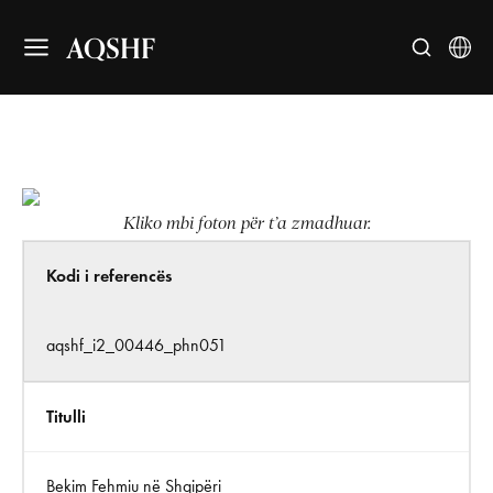
AQSHF
Kliko mbi foton për t’a zmadhuar.
Kodi i referencës
aqshf_i2_00446_phn051
Titulli
Bekim Fehmiu në Shqipëri