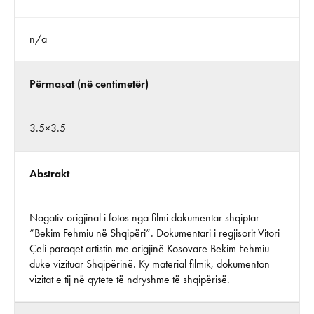
n/a
Përmasat (në centimetër)
3.5×3.5
Abstrakt
Nagativ origjinal i fotos nga filmi dokumentar shqiptar
“Bekim Fehmiu në Shqipëri”. Dokumentari i regjisorit Vitori
Çeli paraqet artistin me origjinë Kosovare Bekim Fehmiu
duke vizituar Shqipërinë. Ky material filmik, dokumenton
vizitat e tij në qytete të ndryshme të shqipërisë.