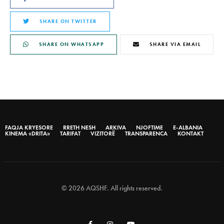
SHARE ON TWITTER
SHARE ON WHATSAPP
SHARE VIA EMAIL
FAQJA KRYESORE
RRETH NESH
ARKIVA
NJOFTIME
E-ALBANIA
KINEMA «DRITA»
TARIFAT
VIZITORË
TRANSPARENCA
KONTAKT
© 2026 AQSHF. All rights reserved.