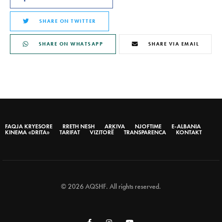
SHARE ON TWITTER
SHARE ON WHATSAPP
SHARE VIA EMAIL
FAQJA KRYESORE
RRETH NESH
ARKIVA
NJOFTIME
E-ALBANIA
KINEMA «DRITA»
TARIFAT
VIZITORË
TRANSPARENCA
KONTAKT
© 2026 AQSHF. All rights reserved.