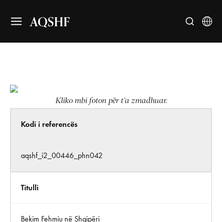
AQSHF
Kliko mbi foton për t’a zmadhuar.
Kodi i referencës
aqshf_i2_00446_phn042
Titulli
Bekim Fehmiu në Shqipëri