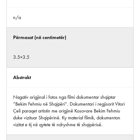
n/a
Përmasat (në centimetër)
3.5×3.5
Abstrakt
Nagativ origjinal i fotos nga filmi dokumentar shqiptar
“Bekim Fehmiu në Shqipëri”. Dokumentari i regjisorit Vitori
Çeli paraqet artistin me origjinë Kosovare Bekim Fehmiu
duke vizituar Shqipërinë. Ky material filmik, dokumenton
vizitat e tij në qytete të ndryshme të shqipërisë.