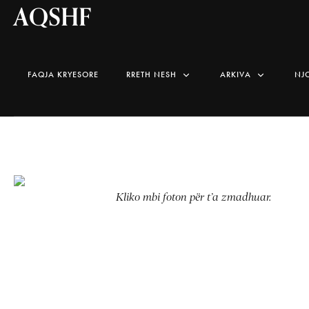
AQSHF
FAQJA KRYESORE
RRETH NESH
ARKIVA
NJ
Kliko mbi foton për t’a zmadhuar.