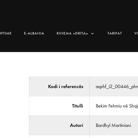
OFTIME
E-ALBANIA
KINEMA «DRITA»
TARIFAT
V
Kodi i referencës
aqshf_i2_00446_ph
Titulli
Bekim Fehmiu në Shqi
Autori
Bardhyl Martiniani