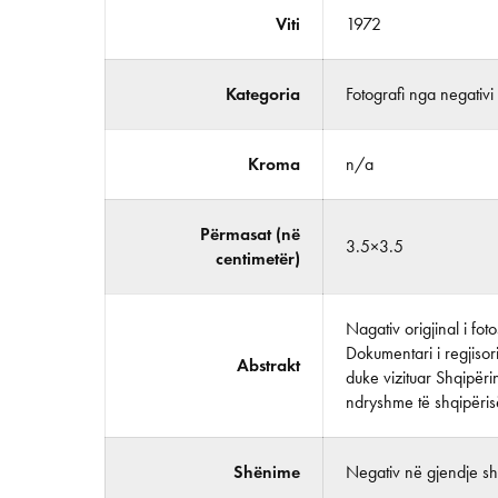
Viti
1972
Kategoria
Fotografi nga negativi
Kroma
n/a
Përmasat (në
3.5×3.5
centimetër)
Nagativ origjinal i fo
Dokumentari i regjisor
Abstrakt
duke vizituar Shqipërin
ndryshme të shqipëris
Shënime
Negativ në gjendje shu