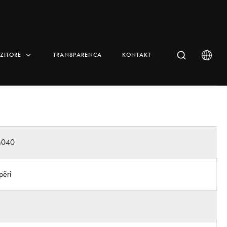
IZITORË
TRANSPARENCA
KONTAKT
n040
përi