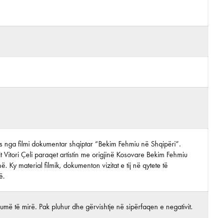
tos nga filmi dokumentar shqiptar “Bekim Fehmiu në Shqipëri”.
it Vitori Çeli paraqet artistin me origjinë Kosovare Bekim Fehmiu
ë. Ky material filmik, dokumenton vizitat e tij në qytete të
ë.
më të mirë. Pak pluhur dhe gërvishtje në sipërfaqen e negativit.