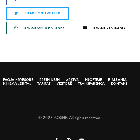
SHARE ON TWITTER
SHARE ON WHATSAPP
SHARE VIA EMAIL
FAQJA KRYESORE
RRETH NESH
ARKIVA
NJOFTIME
E-ALBANIA
KINEMA «DRITA»
TARIFAT
VIZITORË
TRANSPARENCA
KONTAKT
© 2026 AQSHF. All rights reserved.