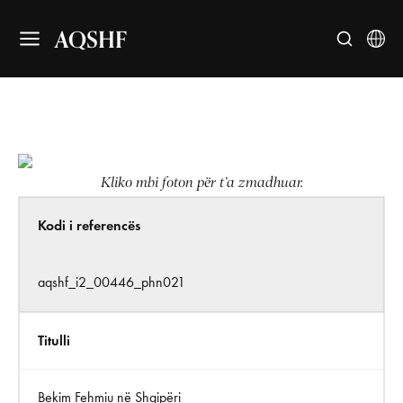
AQSHF
Kliko mbi foton për t’a zmadhuar.
Kodi i referencës
aqshf_i2_00446_phn021
Titulli
Bekim Fehmiu në Shqipëri