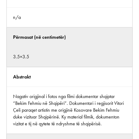
n/a
Përmasat (në centimetër)
3.5×3.5
Abstrakt
Nagativ origjinal i fotos nga filmi dokumentar shqiptar
“Bekim Fehmiu në Shqipëri”. Dokumentari i regjisorit Vitori
Çeli paraqet artistin me origjinë Kosovare Bekim Fehmiu
duke vizituar Shqipërinë. Ky material filmik, dokumenton
vizitat e tij në qytete të ndryshme të shqipërisë.