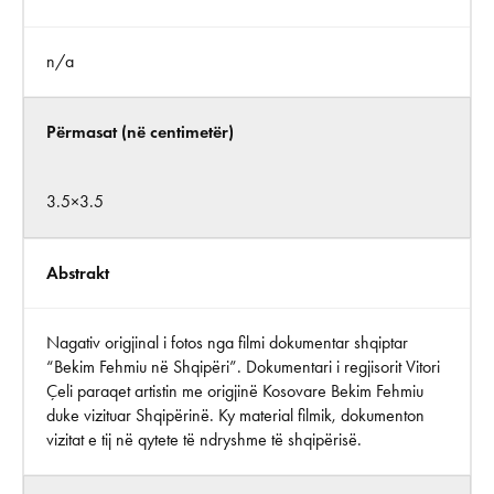
n/a
Përmasat (në centimetër)
3.5×3.5
Abstrakt
Nagativ origjinal i fotos nga filmi dokumentar shqiptar
“Bekim Fehmiu në Shqipëri”. Dokumentari i regjisorit Vitori
Çeli paraqet artistin me origjinë Kosovare Bekim Fehmiu
duke vizituar Shqipërinë. Ky material filmik, dokumenton
vizitat e tij në qytete të ndryshme të shqipërisë.