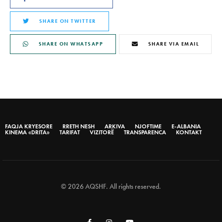
SHARE ON TWITTER
SHARE ON WHATSAPP
SHARE VIA EMAIL
FAQJA KRYESORE
RRETH NESH
ARKIVA
NJOFTIME
E-ALBANIA
KINEMA «DRITA»
TARIFAT
VIZITORË
TRANSPARENCA
KONTAKT
© 2026 AQSHF. All rights reserved.