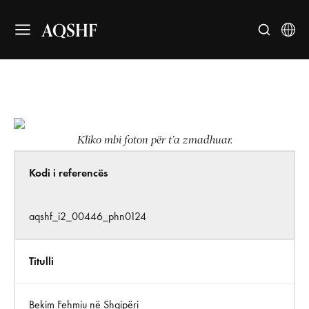
AQSHF
Kliko mbi foton për t’a zmadhuar.
Kodi i referencës
aqshf_i2_00446_phn0124
Titulli
Bekim Fehmiu në Shqipëri