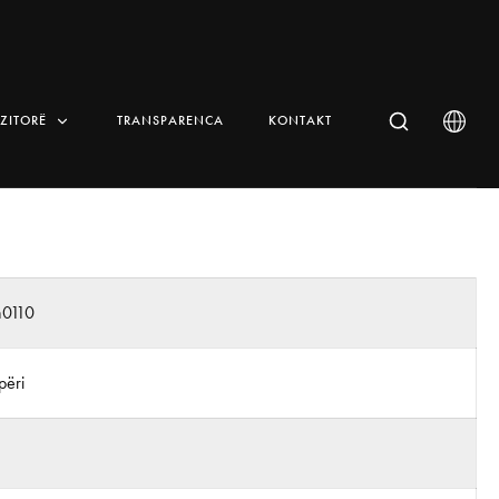
IZITORË
TRANSPARENCA
KONTAKT
n0110
përi