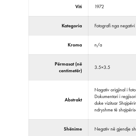
Viti
1972
Kategoria
Fotografi nga negativi
Kroma
n/a
Përmasat (në
3.5×3.5
centimetër)
Nagativ origjinal i fo
Dokumentari i regjisor
Abstrakt
duke vizituar Shqipërin
ndryshme të shqipëris
Shënime
Negativ në gjendje shu