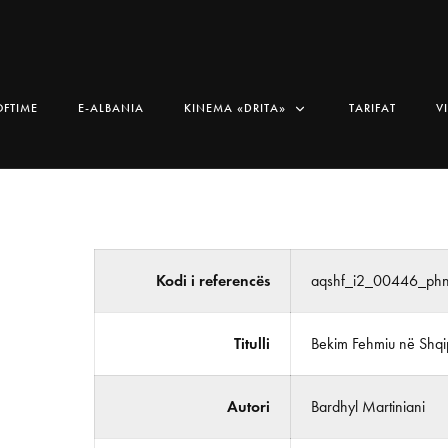
OFTIME
E-ALBANIA
KINEMA «DRITA»
TARIFAT
V
Kodi i referencës
aqshf_i2_00446_ph
Titulli
Bekim Fehmiu në Shqi
Autori
Bardhyl Martiniani