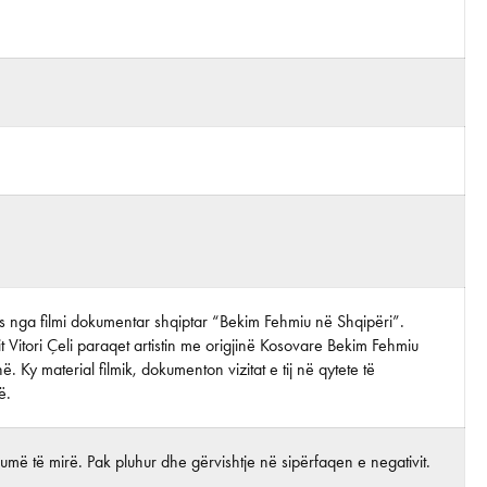
tos nga filmi dokumentar shqiptar “Bekim Fehmiu në Shqipëri”.
it Vitori Çeli paraqet artistin me origjinë Kosovare Bekim Fehmiu
ë. Ky material filmik, dokumenton vizitat e tij në qytete të
ë.
më të mirë. Pak pluhur dhe gërvishtje në sipërfaqen e negativit.