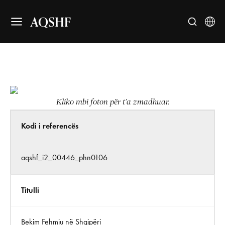
AQSHF
Kliko mbi foton për t’a zmadhuar.
Kodi i referencës
aqshf_i2_00446_phn0106
Titulli
Bekim Fehmiu në Shqipëri