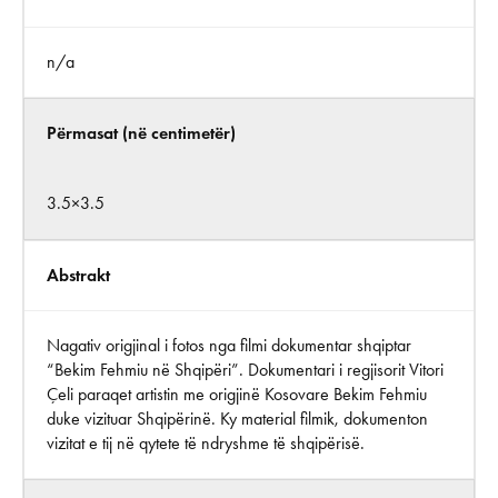
n/a
Përmasat (në centimetër)
3.5×3.5
Abstrakt
Nagativ origjinal i fotos nga filmi dokumentar shqiptar
“Bekim Fehmiu në Shqipëri”. Dokumentari i regjisorit Vitori
Çeli paraqet artistin me origjinë Kosovare Bekim Fehmiu
duke vizituar Shqipërinë. Ky material filmik, dokumenton
vizitat e tij në qytete të ndryshme të shqipërisë.