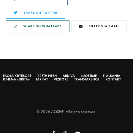
SHARE ON TWITTER
SHARE ON WHATSAPP
SHARE VIA EMAIL
FAQJA KRYESORE
RRETH NESH
ARKIVA
NJOFTIME
E-ALBANIA
KINEMA «DRITA»
TARIFAT
VIZITORË
TRANSPARENCA
KONTAKT
© 2026 AQSHF. All rights reserved.