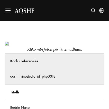
AQSHF
Kliko mbi foton për t’a zmadhuar.
Kodi i referencës
aqshf_kinostudio_id_php0318
Titulli
Bedrie Nano