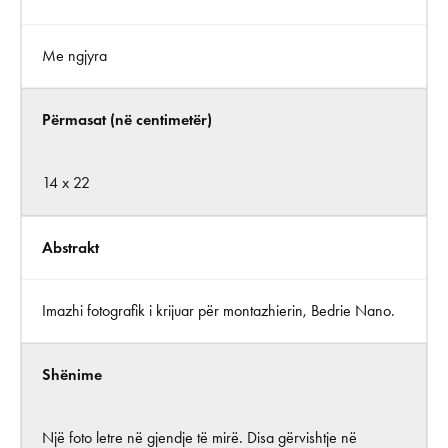
Me ngjyra
Përmasat (në centimetër)
14 x 22
Abstrakt
Imazhi fotografik i krijuar për montazhierin, Bedrie Nano.
Shënime
Një foto letre në gjendje të mirë. Disa gërvishtje në