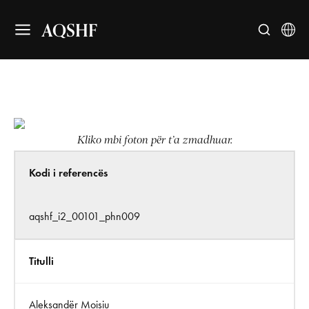
AQSHF
Kliko mbi foton për t’a zmadhuar.
Kodi i referencës
aqshf_i2_00101_phn009
Titulli
Aleksandër Moisiu