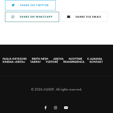
SHARE ON TWITTER
SHARE ON WHATSAPP
SHARE VIA EMAIL
FAQJA KRYESORE
RRETH NESH
ARKIVA
NJOFTIME
E-ALBANIA
KINEMA «DRITA»
TARIFAT
VIZITORË
TRANSPARENCA
KONTAKT
© 2026 AQSHF. All rights reserved.