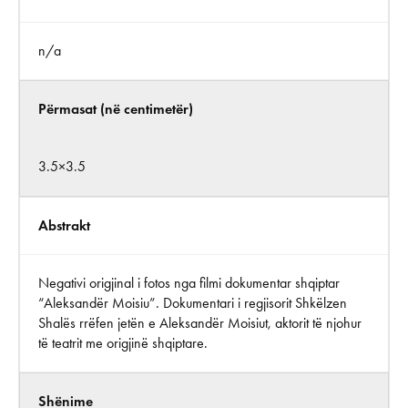
n/a
Përmasat (në centimetër)
3.5×3.5
Abstrakt
Negativi origjinal i fotos nga filmi dokumentar shqiptar
“Aleksandër Moisiu”. Dokumentari i regjisorit Shkëlzen
Shalës rrëfen jetën e Aleksandër Moisiut, aktorit të njohur
të teatrit me origjinë shqiptare.
Shënime