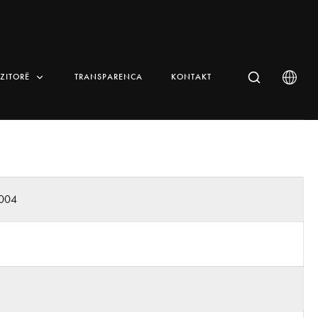
IZITORË
TRANSPARENCA
KONTAKT
n004