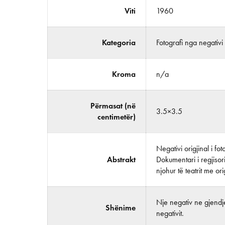
Viti
1960
Kategoria
Fotografi nga negativi
Kroma
n/a
Përmasat (në
3.5×3.5
centimetër)
Negativi origjinal i f
Abstrakt
Dokumentari i regjisor
njohur të teatrit me ori
Nje negativ ne gjendje
Shënime
negativit.