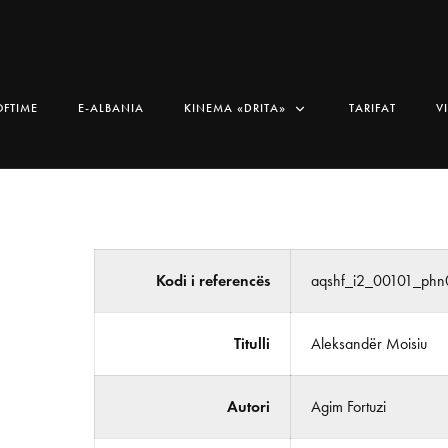
OFTIME
E-ALBANIA
KINEMA «DRITA»
TARIFAT
V
Kodi i referencës
aqshf_i2_00101_ph
Titulli
Aleksandër Moisiu
Autori
Agim Fortuzi