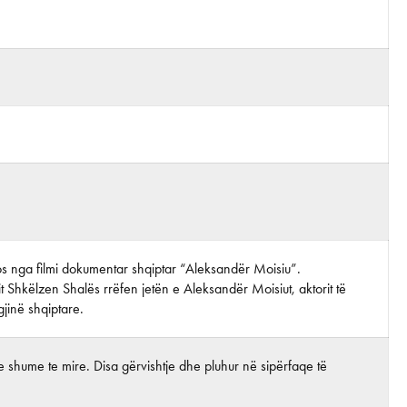
otos nga filmi dokumentar shqiptar “Aleksandër Moisiu”.
it Shkëlzen Shalës rrëfen jetën e Aleksandër Moisiut, aktorit të
gjinë shqiptare.
 shume te mire. Disa gërvishtje dhe pluhur në sipërfaqe të