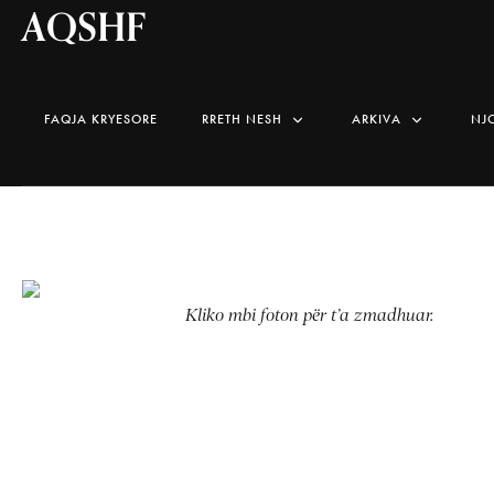
AQSHF
FAQJA KRYESORE
RRETH NESH
ARKIVA
NJ
Kliko mbi foton për t’a zmadhuar.