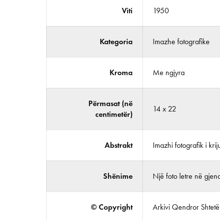
Viti
1950
Kategoria
Imazhe fotografike
Kroma
Me ngjyra
Përmasat (në
14 x 22
centimetër)
Abstrakt
Imazhi fotografik i kri
Shënime
Një foto letre në gjend
© Copyright
Arkivi Qendror Shtetëro