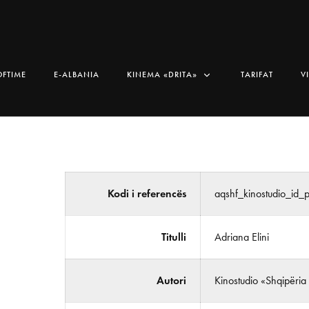
OFTIME
E-ALBANIA
KINEMA «DRITA»
TARIFAT
V
Kodi i referencës
aqshf_kinostudio_id
Titulli
Adriana Elini
Autori
Kinostudio «Shqipëria