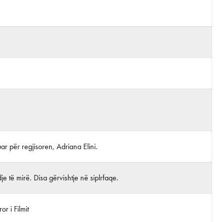
juar për regjisoren, Adriana Elini.
je të mirë. Disa gërvishtje në siplrfaqe.
r i Filmit