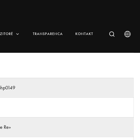
IZITORË
TRANSPARENCA
KONTAKT
_php0149
 e Re»