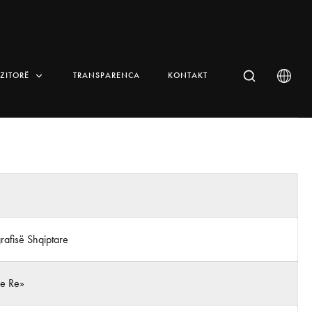
IZITORË
TRANSPARENCA
KONTAKT
rafisë Shqiptare
 e Re»