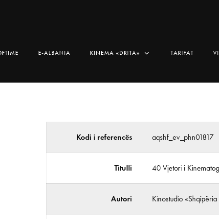
OFTIME
E-ALBANIA
KINEMA «DRITA»
TARIFAT
V
Kodi i referencës
aqshf_ev_phn01817
Titulli
40 Vjetori i Kinematog
Autori
Kinostudio «Shqipëria