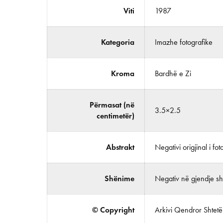
Viti
1987
Kategoria
Imazhe fotografike
Kroma
Bardhë e Zi
Përmasat (në
3.5×2.5
centimetër)
Abstrakt
Negativi origjinal i fo
Shënime
Negativ në gjendje shu
© Copyright
Arkivi Qendror Shtetëro