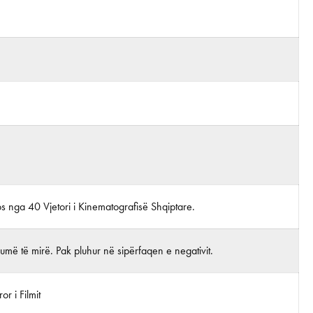
tos nga 40 Vjetori i Kinematografisë Shqiptare.
më të mirë. Pak pluhur në sipërfaqen e negativit.
r i Filmit