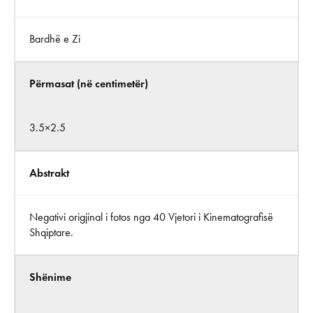
Bardhë e Zi
Përmasat (në centimetër)
3.5×2.5
Abstrakt
Negativi origjinal i fotos nga 40 Vjetori i Kinematografisë
Shqiptare.
Shënime