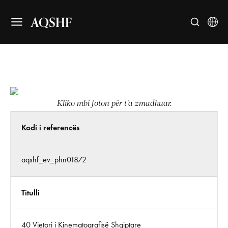
AQSHF
Kliko mbi foton për t’a zmadhuar.
Kodi i referencës
aqshf_ev_phn01872
Titulli
40 Vjetori i Kinematografisë Shqiptare