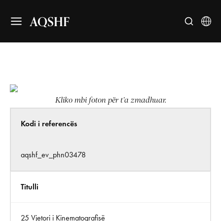
AQSHF
Kliko mbi foton për t’a zmadhuar.
Kodi i referencës
aqshf_ev_phn03478
Titulli
25 Vjetori i Kinematografisë