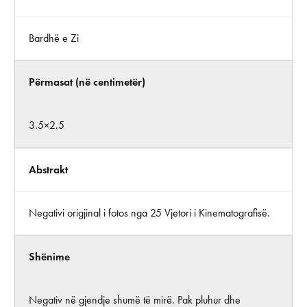
Bardhë e Zi
Përmasat (në centimetër)
3.5×2.5
Abstrakt
Negativi origjinal i fotos nga 25 Vjetori i Kinematografisë.
Shënime
Negativ në gjendje shumë të mirë. Pak pluhur dhe