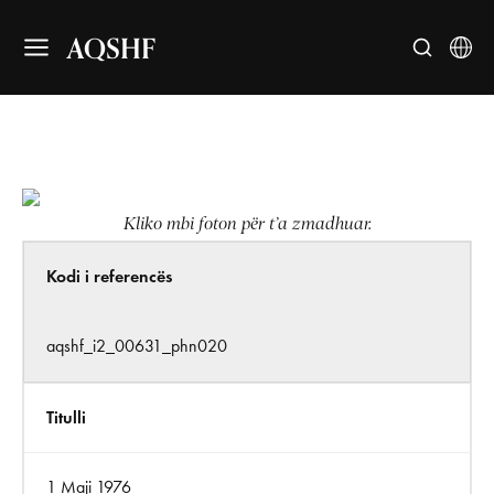
AQSHF
Kliko mbi foton për t’a zmadhuar.
Kodi i referencës
aqshf_i2_00631_phn020
Titulli
1 Maji 1976