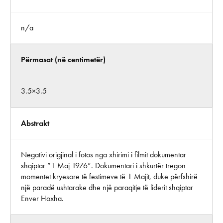
n/a
Përmasat (në centimetër)
3.5×3.5
Abstrakt
Negativi origjinal i fotos nga xhirimi i filmit dokumentar
shqiptar “1 Maj 1976”. Dokumentari i shkurtër tregon
momentet kryesore të festimeve të 1 Majit, duke përfshirë
një paradë ushtarake dhe një paraqitje të liderit shqiptar
Enver Hoxha.