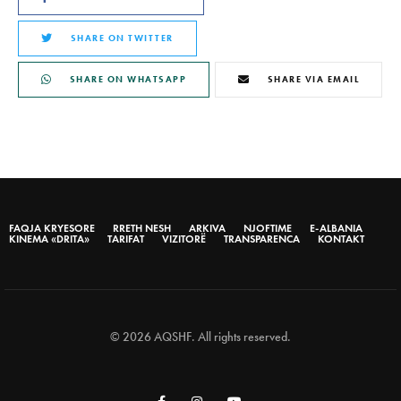
SHARE ON TWITTER
SHARE ON WHATSAPP
SHARE VIA EMAIL
FAQJA KRYESORE
RRETH NESH
ARKIVA
NJOFTIME
E-ALBANIA
KINEMA «DRITA»
TARIFAT
VIZITORË
TRANSPARENCA
KONTAKT
© 2026 AQSHF. All rights reserved.