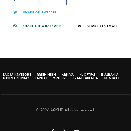
SHARE ON TWITTER
SHARE ON WHATSAPP
SHARE VIA EMAIL
FAQJA KRYESORE
RRETH NESH
ARKIVA
NJOFTIME
E-ALBANIA
KINEMA «DRITA»
TARIFAT
VIZITORË
TRANSPARENCA
KONTAKT
© 2026 AQSHF. All rights reserved.