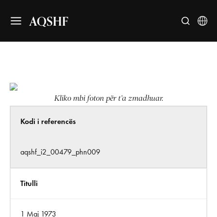
AQSHF
Kliko mbi foton për t’a zmadhuar.
Kodi i referencës
aqshf_i2_00479_phn009
Titulli
1 Maj 1973