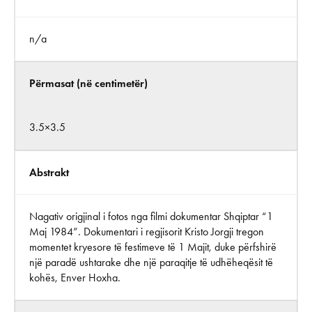
n/a
Përmasat (në centimetër)
3.5×3.5
Abstrakt
Nagativ origjinal i fotos nga filmi dokumentar Shqiptar “1
Maj 1984”. Dokumentari i regjisorit Kristo Jorgji tregon
momentet kryesore të festimeve të 1 Majit, duke përfshirë
një paradë ushtarake dhe një paraqitje të udhëheqësit të
kohës, Enver Hoxha.