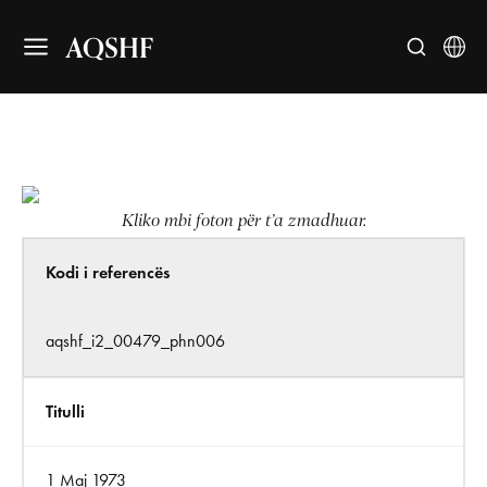
AQSHF
Kliko mbi foton për t’a zmadhuar.
Kodi i referencës
aqshf_i2_00479_phn006
Titulli
1 Maj 1973