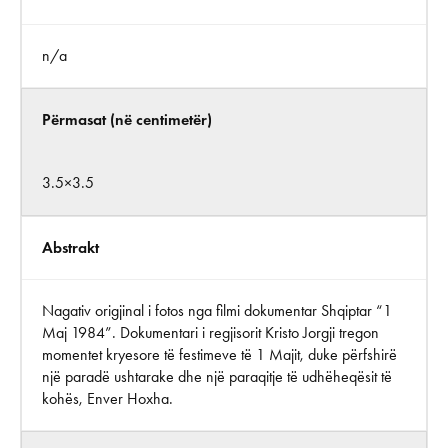
n/a
Përmasat (në centimetër)
3.5×3.5
Abstrakt
Nagativ origjinal i fotos nga filmi dokumentar Shqiptar “1
Maj 1984”. Dokumentari i regjisorit Kristo Jorgji tregon
momentet kryesore të festimeve të 1 Majit, duke përfshirë
një paradë ushtarake dhe një paraqitje të udhëheqësit të
kohës, Enver Hoxha.