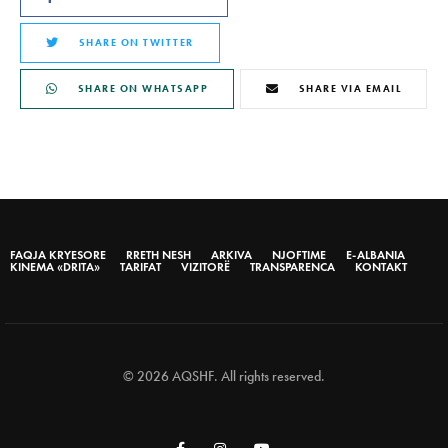
SHARE ON TWITTER
SHARE ON WHATSAPP
SHARE VIA EMAIL
FAQJA KRYESORE
RRETH NESH
ARKIVA
NJOFTIME
E-ALBANIA
KINEMA «DRITA»
TARIFAT
VIZITORË
TRANSPARENCA
KONTAKT
© 2026 AQSHF. All rights reserved.