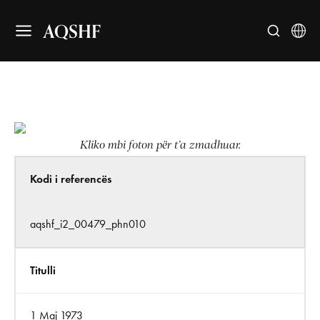
AQSHF
Kliko mbi foton për t’a zmadhuar.
Kodi i referencës
aqshf_i2_00479_phn010
Titulli
1 Maj 1973