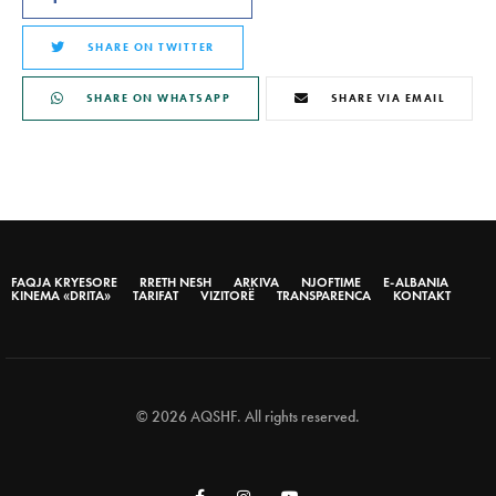
SHARE ON TWITTER
SHARE ON WHATSAPP
SHARE VIA EMAIL
FAQJA KRYESORE
RRETH NESH
ARKIVA
NJOFTIME
E-ALBANIA
KINEMA «DRITA»
TARIFAT
VIZITORË
TRANSPARENCA
KONTAKT
© 2026 AQSHF. All rights reserved.