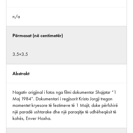
n/a
Përmasat (në centimetër)
3.5×3.5
Abstrakt
Nagativ origjinal i fotos nga filmi dokumentar Shqiptar “1
Maj 1984”. Dokumentari i regjisorit Kristo Jorgji tregon
momentet kryesore të festimeve të 1 Majit, duke përfshirë
një paradë ushtarake dhe një paraqitje të udhëheqësit të
kohës, Enver Hoxha.