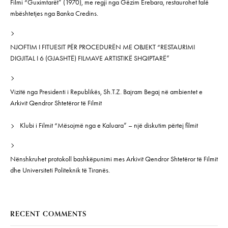
Filmi “Guximtarët” (1970), me regji nga Gëzim Erebara, restaurohet falë
mbështetjes nga Banka Credins.
NJOFTIM I FITUESIT PËR PROCEDURËN ME OBJEKT “RESTAURIMI
DIGJITAL I 6 (GJASHTË) FILMAVE ARTISTIKË SHQIPTARË”
Vizitë nga Presidenti i Republikës, Sh.T.Z. Bajram Begaj në ambientet e
Arkivit Qendror Shtetëror të Filmit
Klubi i Filmit “Mësojmë nga e Kaluara” – një diskutim përtej filmit
Nënshkruhet protokoll bashkëpunimi mes Arkivit Qendror Shtetëror të Filmit
dhe Universiteti Politeknik të Tiranës.
RECENT COMMENTS