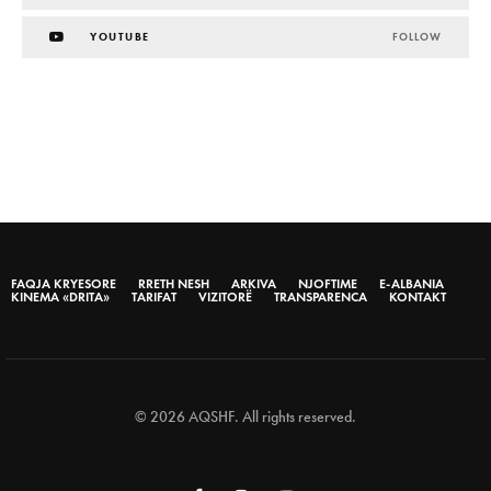
YOUTUBE
FOLLOW
FAQJA KRYESORE
RRETH NESH
ARKIVA
NJOFTIME
E-ALBANIA
KINEMA «DRITA»
TARIFAT
VIZITORË
TRANSPARENCA
KONTAKT
© 2026 AQSHF. All rights reserved.