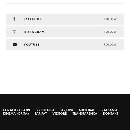
FACEBOOK
FOLLOW
INSTAGRAM
FOLLOW
YOUTUBE
FOLLOW
FAQJA KRYESORE
RRETH NESH
ARKIVA
NJOFTIME
E-ALBANIA
KINEMA «DRITA»
TARIFAT
VIZITORË
TRANSPARENCA
KONTAKT