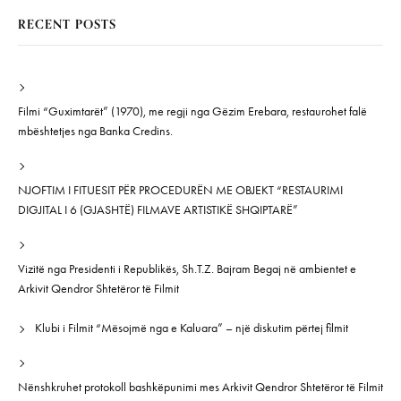
RECENT POSTS
Filmi “Guximtarët” (1970), me regji nga Gëzim Erebara, restaurohet falë
mbështetjes nga Banka Credins.
NJOFTIM I FITUESIT PËR PROCEDURËN ME OBJEKT “RESTAURIMI
DIGJITAL I 6 (GJASHTË) FILMAVE ARTISTIKË SHQIPTARË”
Vizitë nga Presidenti i Republikës, Sh.T.Z. Bajram Begaj në ambientet e
Arkivit Qendror Shtetëror të Filmit
Klubi i Filmit “Mësojmë nga e Kaluara” – një diskutim përtej filmit
Nënshkruhet protokoll bashkëpunimi mes Arkivit Qendror Shtetëror të Filmit