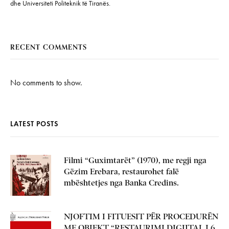
dhe Universiteti Politeknik të Tiranës.
RECENT COMMENTS
No comments to show.
LATEST POSTS
Filmi “Guximtarët” (1970), me regji nga
Gëzim Erebara, restaurohet falë
mbështetjes nga Banka Credins.
NJOFTIM I FITUESIT PËR PROCEDURËN
ME OBJEKT “RESTAURIMI DIGJITAL I 6