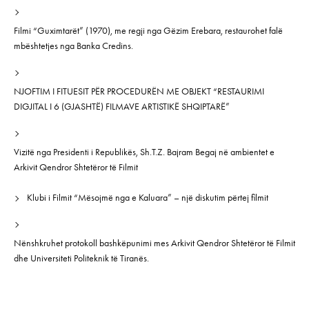
Filmi “Guximtarët” (1970), me regji nga Gëzim Erebara, restaurohet falë
mbështetjes nga Banka Credins.
NJOFTIM I FITUESIT PËR PROCEDURËN ME OBJEKT “RESTAURIMI
DIGJITAL I 6 (GJASHTË) FILMAVE ARTISTIKË SHQIPTARË”
Vizitë nga Presidenti i Republikës, Sh.T.Z. Bajram Begaj në ambientet e
Arkivit Qendror Shtetëror të Filmit
Klubi i Filmit “Mësojmë nga e Kaluara” – një diskutim përtej filmit
Nënshkruhet protokoll bashkëpunimi mes Arkivit Qendror Shtetëror të Filmit
dhe Universiteti Politeknik të Tiranës.