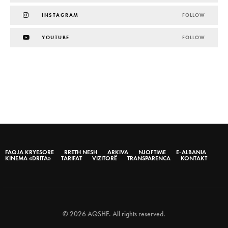
INSTAGRAM
FOLLOW
YOUTUBE
FOLLOW
FAQJA KRYESORE
RRETH NESH
ARKIVA
NJOFTIME
E-ALBANIA
KINEMA «DRITA»
TARIFAT
VIZITORË
TRANSPARENCA
KONTAKT
© 2026 AQSHF. All rights reserved.