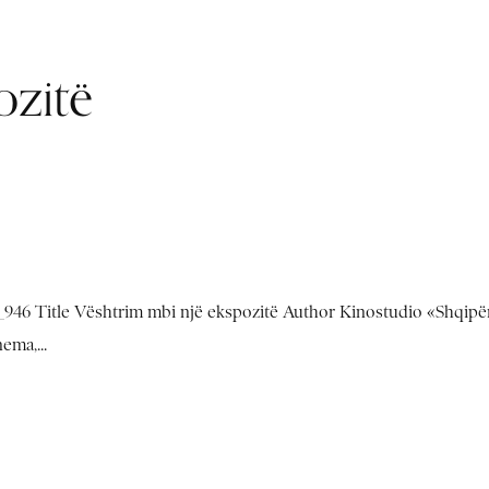
ozitë
46 Title Vështrim mbi një ekspozitë Author Kinostudio «Shqipër
ema,...