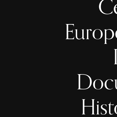
Ce
Europ
Docu
Hist