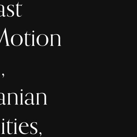
ast
Motion
,
anian
ties,