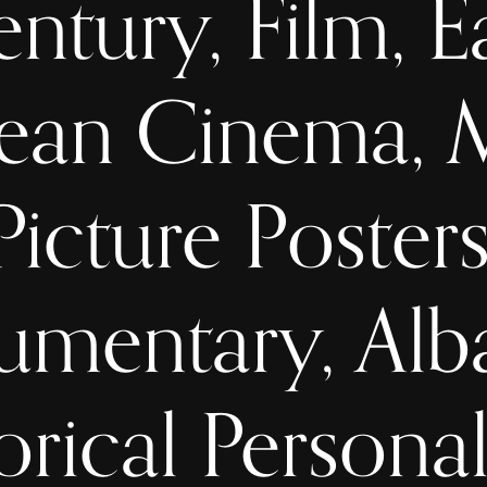
ntury, Film, E
ean Cinema, 
Picture Posters
mentary, Alb
orical Personali