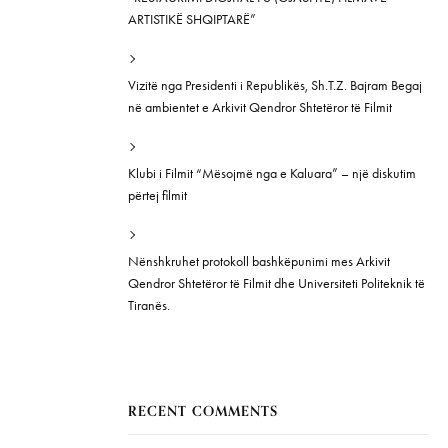
ARTISTIKË SHQIPTARË”
Vizitë nga Presidenti i Republikës, Sh.T.Z. Bajram Begaj
në ambientet e Arkivit Qendror Shtetëror të Filmit
Klubi i Filmit “Mësojmë nga e Kaluara” – një diskutim
përtej filmit
Nënshkruhet protokoll bashkëpunimi mes Arkivit
Qendror Shtetëror të Filmit dhe Universiteti Politeknik të
Tiranës.
RECENT COMMENTS