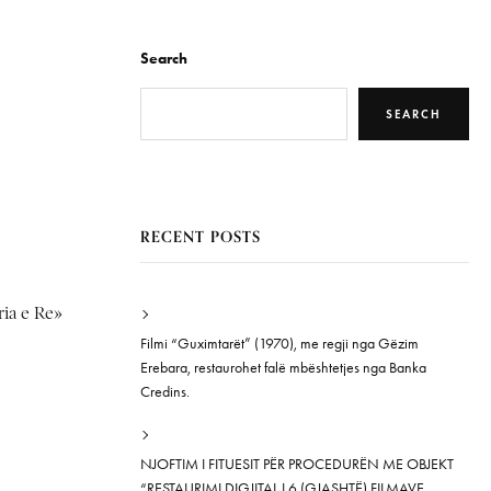
Search
SEARCH
RECENT POSTS
ia e Re»
Filmi “Guximtarët” (1970), me regji nga Gëzim
Erebara, restaurohet falë mbështetjes nga Banka
Credins.
NJOFTIM I FITUESIT PËR PROCEDURËN ME OBJEKT
“RESTAURIMI DIGJITAL I 6 (GJASHTË) FILMAVE