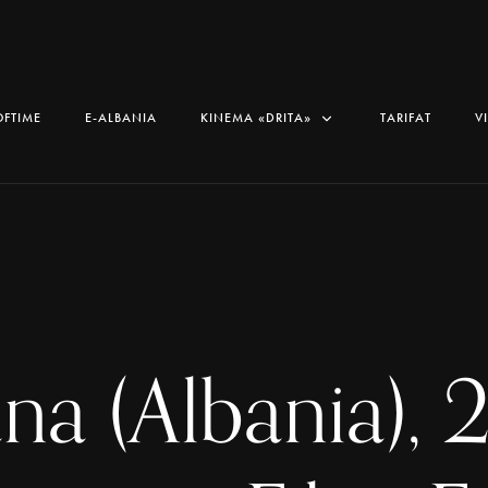
OFTIME
E-ALBANIA
KINEMA «DRITA»
TARIFAT
V
ana (Albania), 