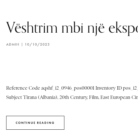
Vështrim mbi një eksp
ADMIN
10/10/2023
Reference Code aqshf_i2_0946_pos00001 Inventory ID pos_i2_9
Subject Tirana (Albania), 20th Century, Film, East European Cin
CONTINUE READING