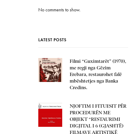
No comments to show.
LATEST POSTS
Filmi “Guximtarët” (1970),
me regji nga Gëzim
Erebara, restaurohet falë
mbështetjes nga Banka
Credins.
NJOFTIM I FITUESIT PËR
PROCEDURËN ME
OBJEKT “RESTAURIMI
DIGJITAL I 6 (GJASHTË)
FILMAVE ARTISTIKË