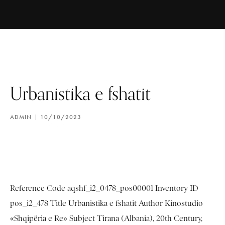
Urbanistika e fshatit
ADMIN
10/10/2023
Reference Code aqshf_i2_0478_pos00001 Inventory ID
pos_i2_478 Title Urbanistika e fshatit Author Kinostudio
«Shqipëria e Re» Subject Tirana (Albania), 20th Century,