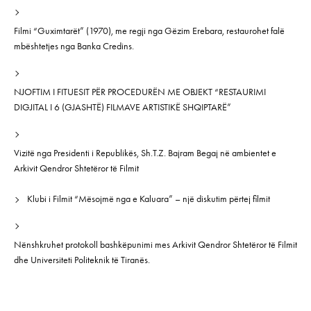
Filmi “Guximtarët” (1970), me regji nga Gëzim Erebara, restaurohet falë
mbështetjes nga Banka Credins.
NJOFTIM I FITUESIT PËR PROCEDURËN ME OBJEKT “RESTAURIMI
DIGJITAL I 6 (GJASHTË) FILMAVE ARTISTIKË SHQIPTARË”
Vizitë nga Presidenti i Republikës, Sh.T.Z. Bajram Begaj në ambientet e
Arkivit Qendror Shtetëror të Filmit
Klubi i Filmit “Mësojmë nga e Kaluara” – një diskutim përtej filmit
Nënshkruhet protokoll bashkëpunimi mes Arkivit Qendror Shtetëror të Filmit
dhe Universiteti Politeknik të Tiranës.