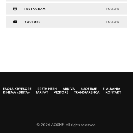
INSTAGRAM
FOLLOW
YOUTUBE
FOLLOW
FAQJA KRYESORE
RRETH NESH
ARKIVA
NJOFTIME
E-ALBANIA
KINEMA «DRITA»
TARIFAT
VIZITORË
TRANSPARENCA
KONTAKT
© 2026 AQSHF. All rights reserved.